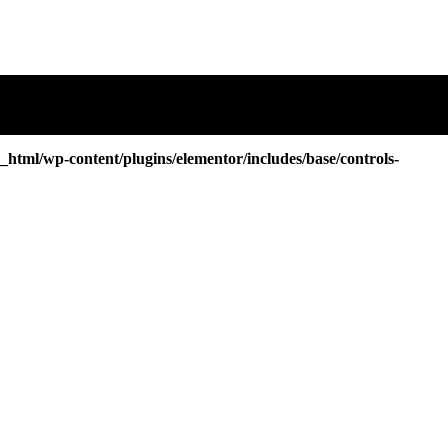
tml/wp-content/plugins/elementor/includes/base/controls-