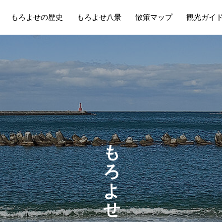
もろよせの歴史
もろよせ八景
散策マップ
観光ガイ
も
ろ
よ
せ