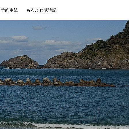
ド予約申込
もろよせ歳時記