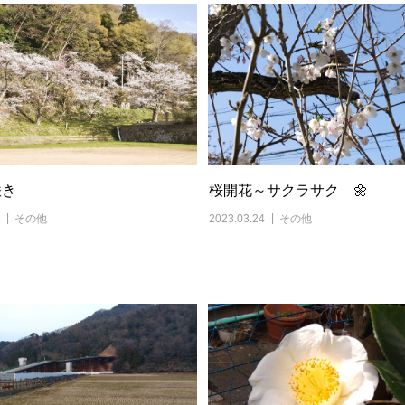
咲き
桜開花～サクラサク 🌼
その他
2023.03.24
その他