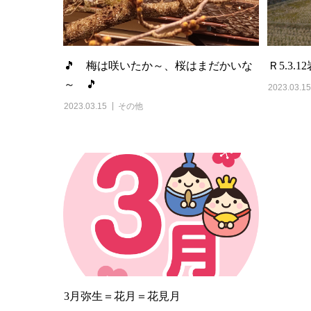
🎵 梅は咲いたか～、桜はまだかいな
Ｒ5.3.
～ 🎵
2023.03.15
2023.03.15
その他
3月弥生＝花月＝花見月