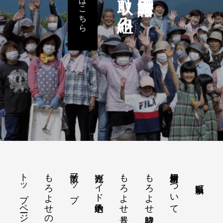
詳しくはこちら
トップページ
もろよせの歴史
散策マップ
観光ガイド予約申込
もろよせ八景
もろよせ歳時記
素材使用について