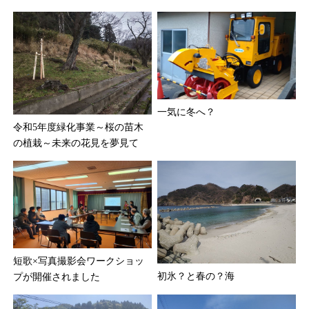
一気に冬へ？
令和5年度緑化事業～桜の苗木
の植栽～未来の花見を夢見て
短歌×写真撮影会ワークショッ
初氷？と春の？海
プが開催されました