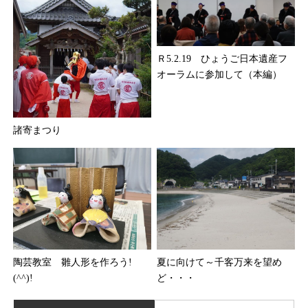
Ｒ5.2.19 ひょうご日本遺産フ
オーラムに参加して（本編）
諸寄まつり
陶芸教室 雛人形を作ろう!
夏に向けて～千客万来を望め
(^^)!
ど・・・