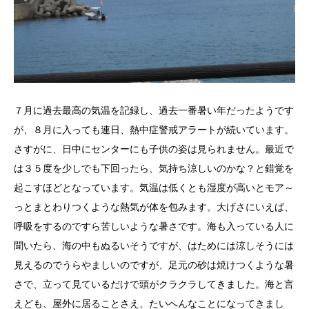
７月に過去最高の気温を記録し、過去一番暑い年だったようです
が、８月に入っても連日、熱中症警戒アラートが続いています。
さすがに、日中にセンターにも子供の姿は見られません。最近で
は３５度を少しでも下回ったら、気持ち涼しいのかな？と錯覚を
起こすほどとなっています。気温は低くとも湿度が高いとモア～
っとまとわりつくような熱気が体を包みます。大げさにいえば、
呼吸をするのですら苦しいような暑さです。海も入っている人に
聞いたら、海の中もぬるいそうですが、はためには涼しそうには
見えるのでうらやましいのですが、足元の砂は焼けつくような暑
さで、立って見ているだけで頭がクラクラしてきました。海と言
えども、屋外に居ることさえ、たいへんなことになってきまし