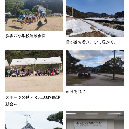
浜坂西小学校運動会🎏
雪が落ち着き、少し暖かく。
節分あれ？
スポーツの秋～Ｒ5.10.8区民運
動会～