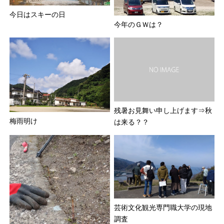
今日はスキーの日
今年のＧＷは？
残暑お見舞い申し上げます⇒秋
梅雨明け
は来る？？
芸術文化観光専門職大学の現地
調査