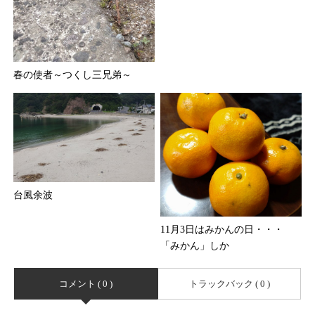
春の使者～つくし三兄弟～
台風余波
11月3日はみかんの日・・・
「みかん」しか
コメント ( 0 )
トラックバック ( 0 )