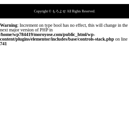
Copyright © もろよせ All Rights Reserved.
Warning
: Increment on type bool has no effect, this will change in the
next major version of PHP in
/home/wp784419/moroyose.com/public_html/wp-
content/plugins/elementor/includes/base/controls-stack.php
on line
741