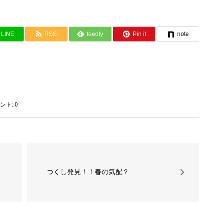
LINE
RSS
feedly
Pin it
note
ント:
0
～
つくし発見！！春の気配？