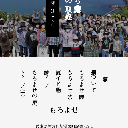
五つの取り組み
詳しくはこちら
トップページ
もろよせの歴史
散策マップ
観光ガイド予約申込
もろよせ八景
もろよせ歳時記
素材使用について
もろよせ
兵庫県美方郡新温泉町諸寄739-1