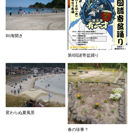
R6海開き
第8回諸寄盆踊り
変わらぬ夏風景
春の珍事？