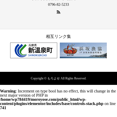
0796-82-5233
相互リンク集
Copyright © もろよせ All Rights Reserved.
Warning
: Increment on type bool has no effect, this will change in the
next major version of PHP in
/home/wp784419/moroyose.com/public_html/wp-
content/plugins/elementor/includes/base/controls-stack.php
on line
741