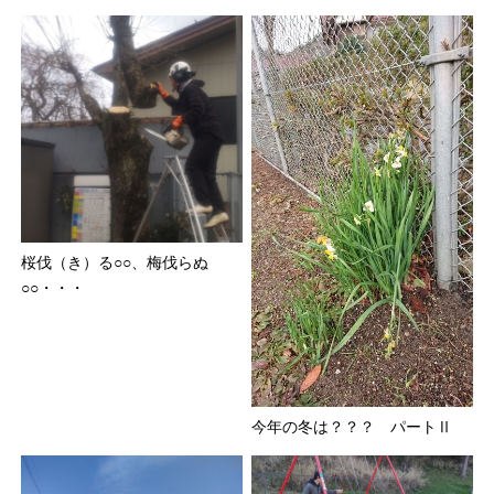
桜伐（き）る○○、梅伐らぬ
○○・・・
今年の冬は？？？ パートⅡ