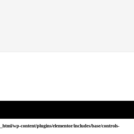
tml/wp-content/plugins/elementor/includes/base/controls-