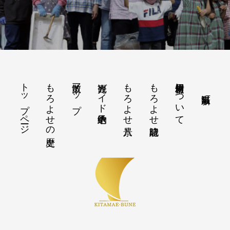
トップページ
もろよせの歴史
散策マップ
観光ガイド予約申込
もろよせ八景
もろよせ歳時記
素材使用について