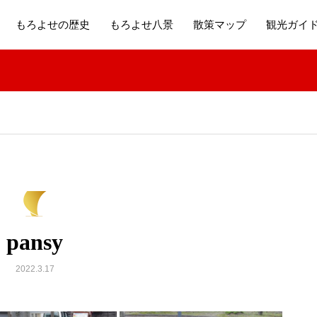
もろよせの歴史
もろよせ八景
散策マップ
観光ガイ
pansy
2022.3.17