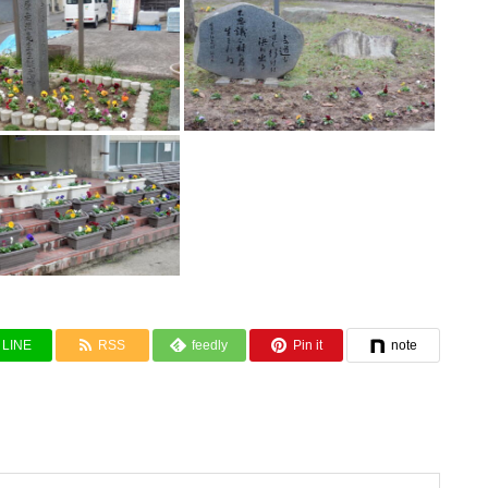
LINE
RSS
feedly
Pin it
note