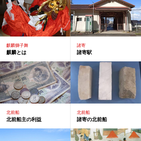
麒麟獅子舞
諸寄
麒麟とは
諸寄駅
北前船
北前船
北前船主の利益
諸寄の北前船