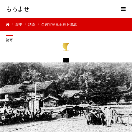
もろよせ
歴史
諸寄
久邇宮多嘉王殿下御成
諸寄