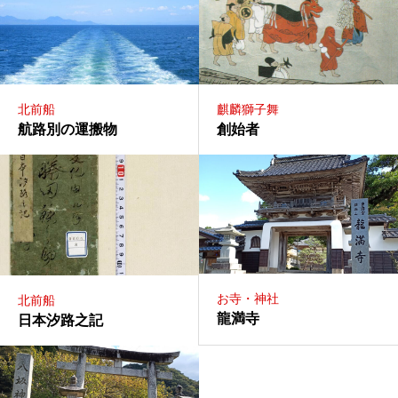
北前船
麒麟獅子舞
航路別の運搬物
創始者
お寺・神社
北前船
龍満寺
日本汐路之記