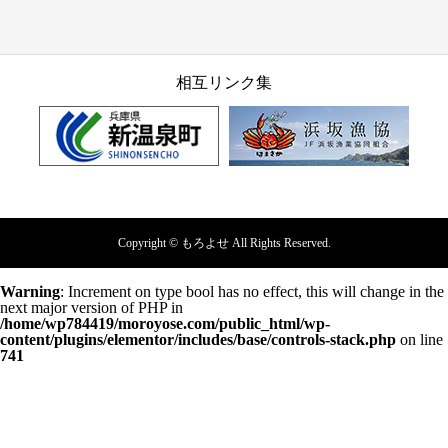
相互リンク集
Copyright © もろよせ All Rights Reserved.
Warning
: Increment on type bool has no effect, this will change in the
next major version of PHP in
/home/wp784419/moroyose.com/public_html/wp-
content/plugins/elementor/includes/base/controls-stack.php
on line
741