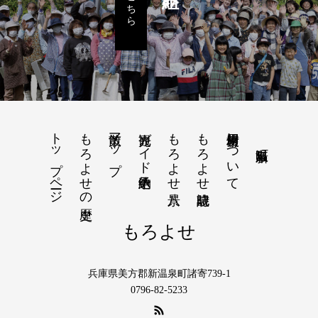
トップページ
もろよせの歴史
散策マップ
観光ガイド予約申込
もろよせ八景
もろよせ歳時記
素材使用について
もろよせ
兵庫県美方郡新温泉町諸寄739-1
0796-82-5233