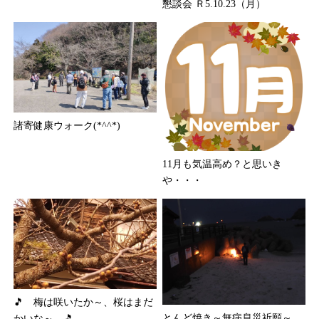
懇談会 Ｒ5.10.23（月）
諸寄健康ウォーク(*^^*)
11月も気温高め？と思いき
や・・・
🎵 梅は咲いたか～、桜はまだ
とんど焼き～無病息災祈願～
かいな～ 🎵