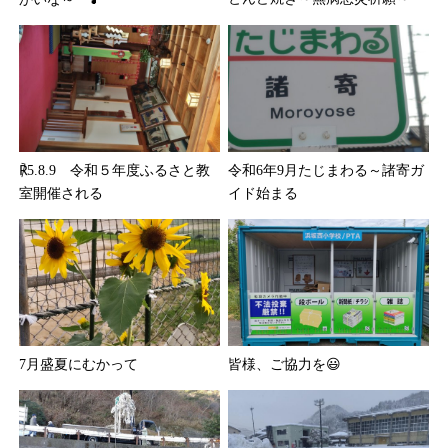
℟5.8.9 令和５年度ふるさと教
令和6年9月たじまわる～諸寄ガ
室開催される
イド始まる
7月盛夏にむかって
皆様、ご協力を😃