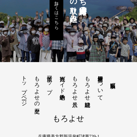
五つの取り組み
詳しくはこちら
トップページ
もろよせの歴史
散策マップ
観光ガイド予約申込
もろよせ八景
もろよせ歳時記
素材使用について
もろよせ
兵庫県美方郡新温泉町諸寄739-1