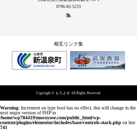
0796-82-5233
相互リンク集
Copyright © もろよせ All Rights Reserved.
Warning
: Increment on type bool has no effect, this will change in the
next major version of PHP in
/home/wp784419/moroyose.com/public_html/wp-
content/plugins/elementor/includes/base/controls-stack.php
on line
741