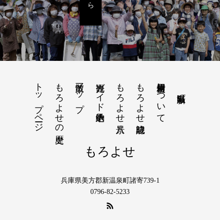
トップページ
もろよせの歴史
散策マップ
観光ガイド予約申込
もろよせ八景
もろよせ歳時記
素材使用について
もろよせ
兵庫県美方郡新温泉町諸寄739-1
0796-82-5233