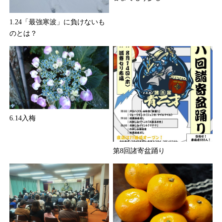
1.24「最強寒波」に負けないも
のとは？
6.14入梅
第8回諸寄盆踊り