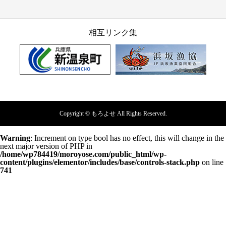
相互リンク集
Copyright © もろよせ All Rights Reserved.
Warning
: Increment on type bool has no effect, this will change in the
next major version of PHP in
/home/wp784419/moroyose.com/public_html/wp-
content/plugins/elementor/includes/base/controls-stack.php
on line
741