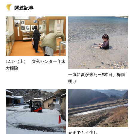
関連記事
12.17（土） 集落センター年末
大掃除
一気に夏が来たー‼本日、梅雨
明け
春までもう少し