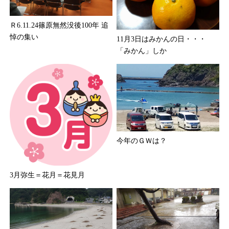
Ｒ6.11.24篠原無然没後100年 追
悼の集い
11月3日はみかんの日・・・
「みかん」しか
今年のＧＷは？
3月弥生＝花月＝花見月