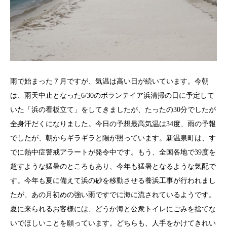
雨で始まった７月ですが、気温は高い日が続いています。今朝
は、雨天中止となった6/30のボランテイア浜清掃の日に予定して
いた「浜の看板立て」をしてきましたが、たったの30分でしたが
全身汗だくになりました。今日の予想最高気温は34度、雨の予報
でしたが、朝からギラギラと陽が照っています。新温泉町は、す
でに熱中症警戒アラートが発令中です。もう、全国各地で39度を
超すような猛暑のところもあり、今年も猛暑となるような気配で
す。今年も夏に備えて浜の砂を移動させる養浜工事が行われまし
たが、あの月初めの強い雨ですでに海に流されているようです。
夏に来られるお客様には、どうか海と公衆トイレにごみを捨てな
いでほしいことを願っています。どちらも、人手をかけてきれい