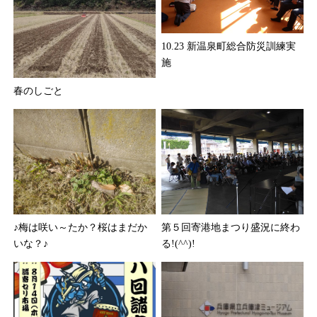
10.23 新温泉町総合防災訓練実
施
春のしごと
♪梅は咲い～たか？桜はまだか
第５回寄港地まつり盛況に終わ
いな？♪
る!(^^)!