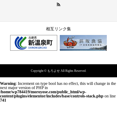
相互リンク集
Copyright © もろよせ All Rights Reserved.
Warning
: Increment on type bool has no effect, this will change in the
next major version of PHP in
/home/wp784419/moroyose.com/public_html/wp-
content/plugins/elementor/includes/base/controls-stack.php
on line
741