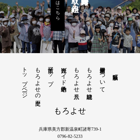
詳しくはこちら
トップページ
もろよせの歴史
散策マップ
観光ガイド予約申込
もろよせ八景
もろよせ歳時記
素材使用について
もろよせ
兵庫県美方郡新温泉町諸寄739-1
0796-82-5233