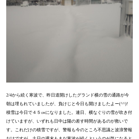
2/4から続く寒波で、昨日道開けしたグランド横の雪の通路が今
朝は埋もれていましたが、負けじと今日も開けましたよー(^^)!
積雪は今日で４５㎝になりました。連日、横なぐりの雪が吹き付
けていますが、いずれも日中は陽の差す時間があるのが救いで
す。これだけの積雪ですが、警報も今のところ不思議と波浪警報
だけですが、土日の週末もまだ寒波が続くというのが気になると