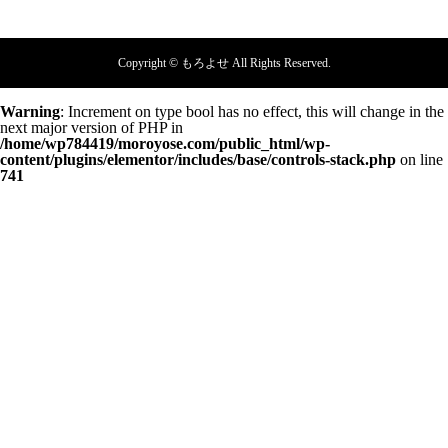
Copyright © もろよせ All Rights Reserved.
Warning
: Increment on type bool has no effect, this will change in the
next major version of PHP in
/home/wp784419/moroyose.com/public_html/wp-
content/plugins/elementor/includes/base/controls-stack.php
on line
741