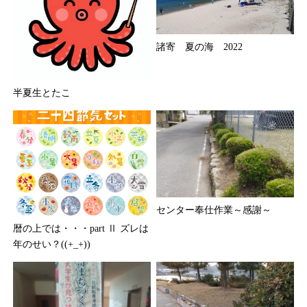
諸寄 夏の海 2022
半夏生とたこ
センター奉仕作業～感謝～
暦の上では・・・part Ⅱ ズレは
年のせい？((+_+))