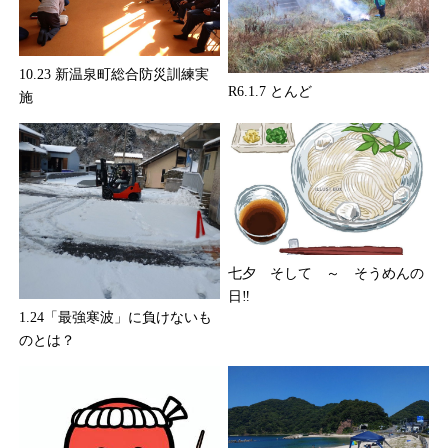
10.23 新温泉町総合防災訓練実
R6.1.7 とんど
施
七夕 そして ～ そうめんの
日‼
1.24「最強寒波」に負けないも
のとは？